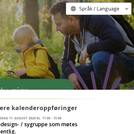
Språk / Language
lere kalenderoppføringer
SDAG 11. AUGUST 2026 KL. 11:00 - 15:00
design- / sygruppe som møtes
entlig.