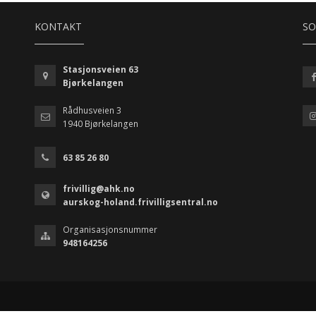
KONTAKT
SO
Stasjonsveien 63
Bjørkelangen
Rådhusveien 3
1940 Bjørkelangen
63 85 26 80
frivillig@ahk.no
aurskog-holand.frivilligsentral.no
Organisasjonsnummer
948164256