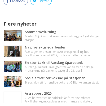
Facebook
Twitter
Flere nyheter
Sommeravslutning
Fredag 3. juli var det sommeravslutning på Bjørkelangen
stasjon
Ny prosjektmedarbeider
Åse Sagen er ansatt i en 80% prosjektstilling hos
Frivilligsentralen ut 2027, og blir å treffe på både
Aursmoen og Bjørkelangen.
En stor takk til Aurskog Sparebank
Aurskog-Høland Frivilligsentral var en av de heldige
mottakerne på bankens gavegalla 23. april
Sosialt treff for voksne på stasjonen
Et sosialt treff for enslige voksne på Bjørkelangen stasjon
Årsrapport 2025
2025 har vært et innholdsrikt år for virksomheten
Frivillighet og møteplasser med mange aktiviteter,
oppdrag, menneskemøter, men også utfordringer knyttet