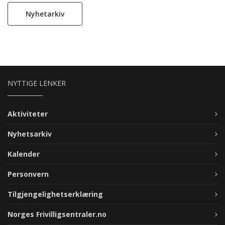
til langtidssykefravær og færre på jobb. Vi har nå 430
aktive frivillige som bidrar på ulike aktiviteter. I tillegg har
Nyhetarkiv
vi et nært og konstruktivt samarbeid med flere lag og
foreninger som bistår med frivillige innsats.
NYTTIGE LENKER
Aktiviteter
Nyhetsarkiv
Kalender
Personvern
Tilgjengelighetserklæring
Norges Frivilligsentraler.no