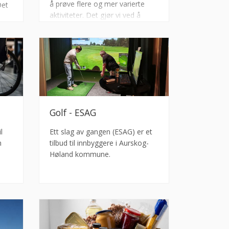
å prøve flere og mer varierte
Det
aktiviteter. Det gjør vi ved å
gjøre det enklere for deg å låne
utstyr til sport og friluftsliv.
Golf - ESAG
l
Ett slag av gangen (ESAG) er et
n
tilbud til innbyggere i Aurskog-
Høland kommune.