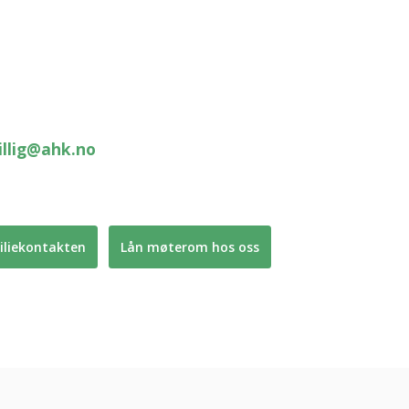
villig@ahk.no
liekontakten
Lån møterom hos oss