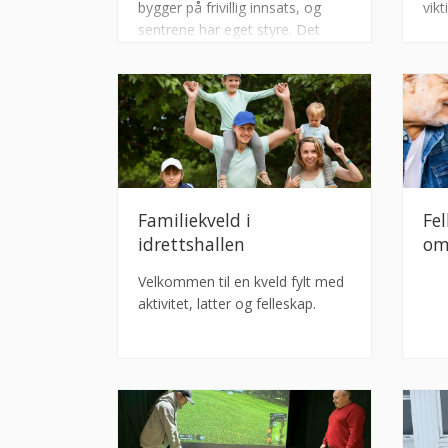
bygger på frivillig innsats, og
vikt
sentrene har eget styre. Det
krever ikke medlemskap
Familiekveld i
Fel
idrettshallen
om
Velkommen til en kveld fylt med
aktivitet, latter og felleskap.