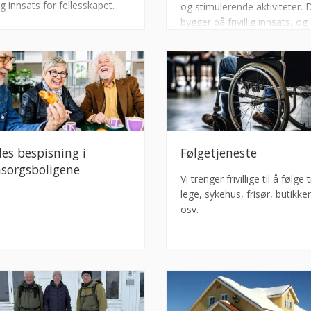
ig innsats for fellesskapet.
og stimulerende aktiviteter. 
bygger på frivillig innsats, og
sentrene har eget styre. Det
krever ikke medlemskap.
les bespisning i
Følgetjeneste
sorgsboligene
Vi trenger frivillige til å følge ti
lege, sykehus, frisør, butikke
osv.