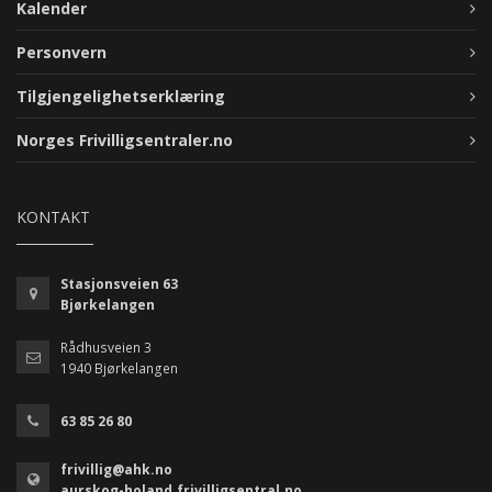
Kalender
Personvern
Tilgjengelighetserklæring
Norges Frivilligsentraler.no
KONTAKT
Stasjonsveien 63
Bjørkelangen
Rådhusveien 3
1940 Bjørkelangen
63 85 26 80
frivillig@ahk.no
aurskog-holand.frivilligsentral.no