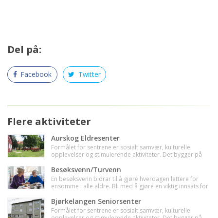
Del på:
Facebook
Twitter
Flere aktiviteter
Aurskog Eldresenter
Formålet for sentrene er sosialt samvær, kulturelle
opplevelser og stimulerende aktiviteter. Det bygger på
frivillig innsats, og sentrene har eget styre. Det krever ikke
medlemskap
Besøksvenn/Turvenn
En besøksvenn bidrar til å gjøre hverdagen lettere for
ensomme i alle aldre. Bli med å gjøre en viktig innsats for
fellesskapet.
Bjørkelangen Seniorsenter
Formålet for sentrene er sosialt samvær, kulturelle
opplevelser og stimulerende aktiviteter. Det bygger på